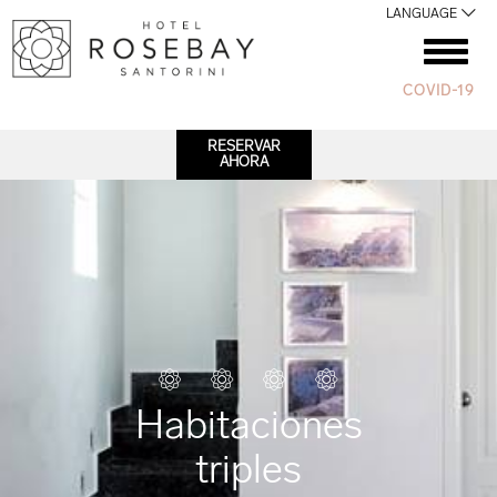
LANGUAGE
COVID-19
RESERVAR
AHORA
Habitaciones
triples