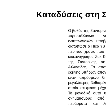
Καταδύσεις στη 
Ο βυθός της Σαντορίν
«κρυστάλλινων 
εντυπωσιακών υποβ
διατύπωσε ο Πιερ Υβ
περίπου χρόνια που 
ωκεανογράφος Ζακ Κ
της Σαντορίνης σε
Ατλαντίδας. Τα απο
εκείνης υπήρξαν απο
έναν απρόσμενο θη
μεγαλύτερης βυθισμέν
οποία και φτάνει μέχ
Το μοναδικό αυτό υ
σχηματισμούς από
περάσματα και λι