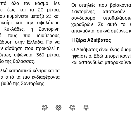
 από όλο τον κόσμο. Με
Οι σπηλιές που βρίσκοντα
ει έως και τα 20 μέτρα,
Σαντορίνης αποτελούν
υ κυμαίνεται μεταξύ 23 και
συνδυασμό υποθαλάσσ
καίρι και την υψηλότερη
χαραδρών. Σε αυτό το ε
ς Κυκλάδες, η Σαντορίνη
απαντιόνται συχνά σμέρνες κ
ό τους πιο ιδιαίτερους
Η ξέρα Αδιάβατος
άδυση στην Ελλάδα. Για να
ην αίσθηση που προκαλεί η
Ο Αδιάβατος είναι ένας όμο
 όπως υψώνεται 360 μέτρα,
ηφαίστειο. Εδώ μπορεί κανε
δο της θάλασσας.
και ασπόνδυλα, μπαρακούντα
λά καταδυτικά κέντρα και τα
ια από τα πιο ενδιαφέροντα
ν βυθό της Σαντορίνης: