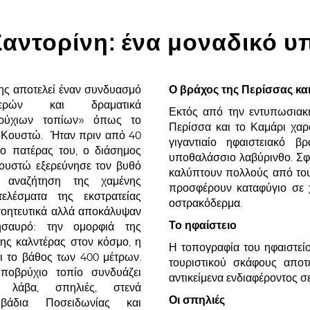
Σαντορίνη: ένα μοναδικό υ
ης αποτελεί έναν συνδυασμό
Ο βράχος της Περίσσας κα
νερών και δραματικά
Εκτός από την εντυπωσιακ
ρύχιων τοπίων» όπως το
Περίσσα και το Καμάρι χαρ
 Κουστώ. Ήταν πριν από 40
γιγαντιαίο ηφαιστειακό β
ο πατέρας του, ο διάσημος
υποθαλάσσιο λαβύρινθο. Σφ
ουστώ εξερεύνησε τον βυθό
καλύπτουν πολλούς από του
 αναζήτηση της χαμένης
προσφέρουν καταφύγιο σε χ
τελέσματα της εκστρατείας
οστρακόδερμα.
γοητευτικά αλλά αποκάλυψαν
Το
ηφαίστειο
σαυρό: την ομορφιά της
ης καλντέρας στον κόσμο, η
Η τοπογραφία του ηφαιστείο
ρι το βάθος των 400 μέτρων.
τουριστικού σκάφους αποτ
ποβρύχιο τοπίο συνδυάζει
αντικείμενα ενδιαφέροντος σε
 λάβα, σπηλιές, στενά
Οι
σπηλιές
βάδια Ποσειδωνίας και