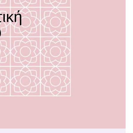
ική
υ