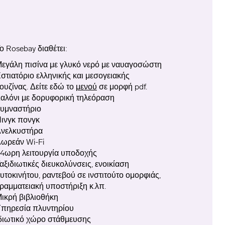
Το
Rosebay
διαθέτει:
εγάλη πισίνα με γλυκό νερό με ναυαγοσώστη
στιατόριο ελληνικής και μεσογειακής
ουζίνας. Δείτε εδώ το
μενού
σε μορφή pdf.
αλόνι με δορυφορική τηλεόραση
υμναστήριο
ινγκ πονγκ
νελκυστήρα
ωρεάν Wi-Fi
4ωρη λειτουργία υποδοχής
αξιδιωτικές διευκολύνσεις, ενοικίαση
υτοκινήτου, ραντεβού σε ινστιτούτο ομορφιάς,
ραμματειακή υποστήριξη κ.λπ.
ικρή βιβλιοθήκη
πηρεσία πλυντηρίου
διωτικό χώρο στάθμευσης