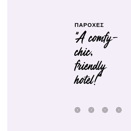
ΠΑΡΟΧΕΣ
"A comfy-
chic,
friendly
hotel!"