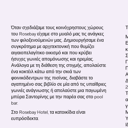
Όταν σχεδιάζαμε τους κοινόχρηστους χώρους
του
Rosebay
είχαμε στο μυαλό μας τις ανάγκες
Μ
των φιλοξενούμενών μας. Δημιουργήσαμε ένα
Ε
συγκρότημα με αρχιτεκτονική που θυμίζει
κ
αιγαιοπελαγίτικο οικισμό και που κρύβει
Σ
ήσυχες γωνιές απομόνωσης και ηρεμίας.
Γ
Ανάλογα με τη διάθεση της στιγμής, απολαύστε
Π
ένα κοκτέιλ κάτω από την σκιά των
Α
φοινικόδεντρων της πισίνας, διαβάστε το
Δ
αγαπημένο σας βιβλίο σε μία από τις υπαίθριες
2
γωνιές ανάγνωσης ή απολαύστε μια παγωμένη
Τ
μπύρα Σαντορίνης με την παρέα σας στο
pool
α
bar
.
γ
Στο Rosebay Hotel, τα κατοικίδια είναι
Μ
ευπρόσδεκτα.
Υ
Ι